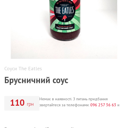
Соуси The Eatles
Брусничний соус
Немає в наявності. З питань придбання
110
грн
звертайтеся за телефонами:
096 257 36 63
и