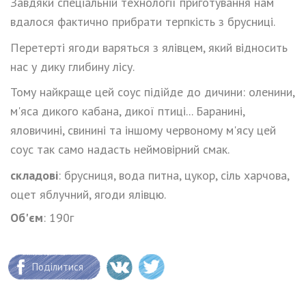
Завдяки спеціальній технології приготування нам
вдалося фактично прибрати терпкість з брусниці.
Перетерті ягоди варяться з ялівцем, який відносить
нас у дику глибину лісу.
Тому найкраще цей соус підійде до дичини: оленини,
м'яса дикого кабана, дикої птиці... Баранині,
яловичині, свинині та іншому червоному м'ясу цей
соус так само надасть неймовірний смак.
складові
: брусниця, вода питна, цукор, сіль харчова,
оцет яблучний, ягоди ялівцю.
Об'єм
: 190г
Поділитися